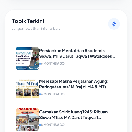
Topik Terkini
Jangan lewatkan info terbaru
Persiapkan Mental dan Akademik
Siswa, MTS Darut Taqwa 1 Watukosek
Gelar TryOut Madrasah Selama
6 MONTHS AGO
Sepekan
Meresapi Makna Perjalanan Agung:
Peringatan Isra’ Mi’raj di MA & MTs
Darut Taqwa 1 Watukosek Berlangsung
6 MONTHS AGO
Khidmat
Gemakan Spirit Juang 1945: Ribuan
Siswa MTs & MA Darut Taqwa 1
Watukosek Gelar Pawai Pahlawan
8 MONTHS AGO
dengan Kostum Pejuang dan Baju Adat