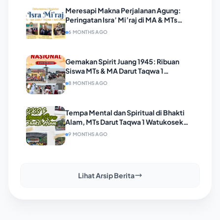
Meresapi Makna Perjalanan Agung:
Peringatan Isra’ Mi’raj di MA & MTs
Darut Taqwa 1 Watukosek Berlangsung
6 MONTHS AGO
Khidmat
Gemakan Spirit Juang 1945: Ribuan
Siswa MTs & MA Darut Taqwa 1
Watukosek Gelar Pawai Pahlawan
8 MONTHS AGO
dengan Kostum Pejuang dan Baju Adat
Tempa Mental dan Spiritual di Bhakti
Alam, MTs Darut Taqwa 1 Watukosek
Sukses Gelar LDKS untuk Cetak
9 MONTHS AGO
Pemimpin Muda Berkarakter
Lihat Arsip Berita