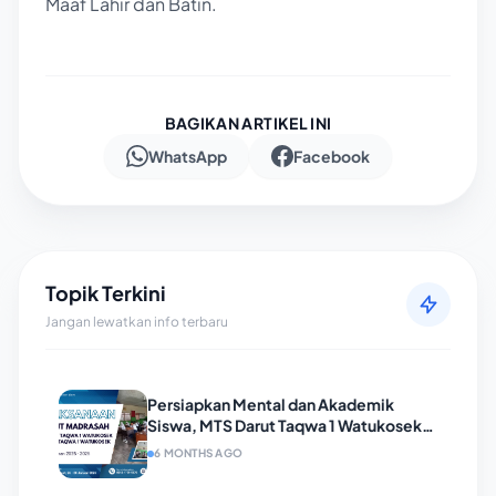
Maaf Lahir dan Batin.
BAGIKAN ARTIKEL INI
WhatsApp
Facebook
Topik Terkini
Jangan lewatkan info terbaru
Persiapkan Mental dan Akademik
Siswa, MTS Darut Taqwa 1 Watukosek
Gelar TryOut Madrasah Selama
6 MONTHS AGO
Sepekan