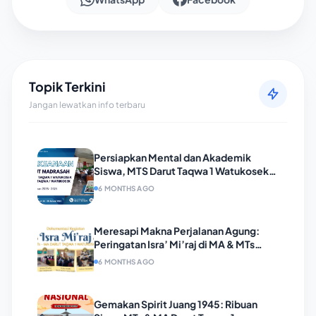
Topik Terkini
Jangan lewatkan info terbaru
Persiapkan Mental dan Akademik
Siswa, MTS Darut Taqwa 1 Watukosek
Gelar TryOut Madrasah Selama
6 MONTHS AGO
Sepekan
Meresapi Makna Perjalanan Agung:
Peringatan Isra’ Mi’raj di MA & MTs
Darut Taqwa 1 Watukosek Berlangsung
6 MONTHS AGO
Khidmat
Gemakan Spirit Juang 1945: Ribuan