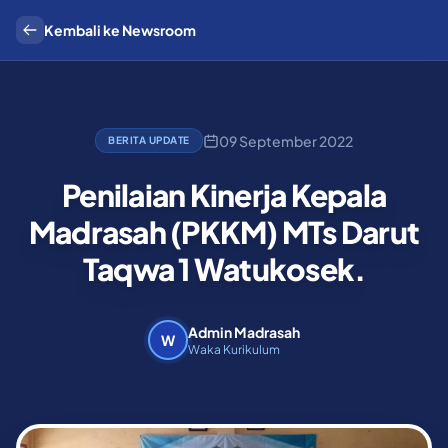
Kembali ke Newsroom
09 September 2022
BERITA UPDATE
Penilaian Kinerja Kepala
Madrasah (PKKM) MTs Darut
Taqwa 1 Watukosek.
Admin Madrasah
W
Waka Kurikulum